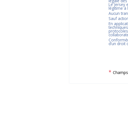
légale des
Le Jersey
e
légitime à
Aucun tran
Sauf actio
En applica
techniques
protocoles
collaborate
Conformém
d’un droit
*
Champs 