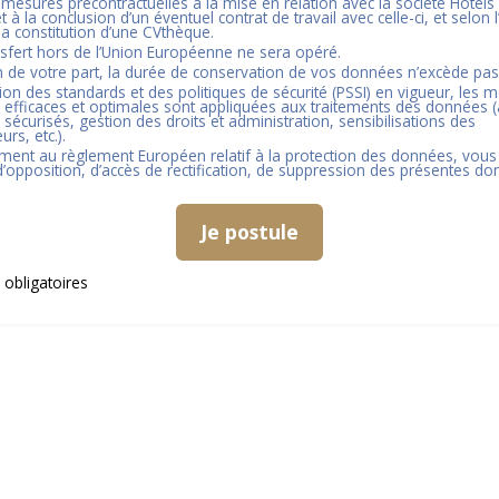
 mesures précontractuelles à la mise en relation avec la société
Hôtels
t à la conclusion d’un éventuel contrat de travail avec celle-ci, et selon l
 la constitution d’une CVthèque.
sfert hors de l’Union Européenne ne sera opéré.
n de votre part, la durée de conservation de vos données n’excède pa
tion des standards et des politiques de sécurité (PSSI) en vigueur, les 
 efficaces et optimales sont appliquées aux traitements des données (
 sécurisés, gestion des droits et administration, sensibilisations des
urs, etc.).
ent au règlement Européen relatif à la protection des données, vous
 d’opposition, d’accès de rectification, de suppression des présentes do
Je postule
obligatoires