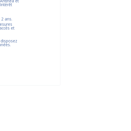
 Antinéa et
’intérêt
s
2
ans.
mesures
accès et
 disposez
nnées.