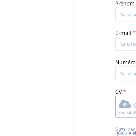
Préno
E-mail
Numéro
CV
*
Dans le cad
Hôtels Ant