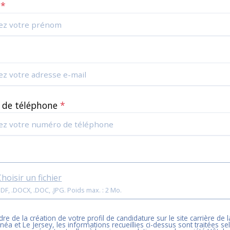
m
*
*
 de téléphone
*
Choisir un fichier
Format: .PDF, .DOCX, .DOC, .JPG. Poids max. : 2 Mo.
re de la création de votre profil de candidature sur le site carrière de l
inéa et Le Jersey
, les informations recueillies ci-dessus sont traitées s