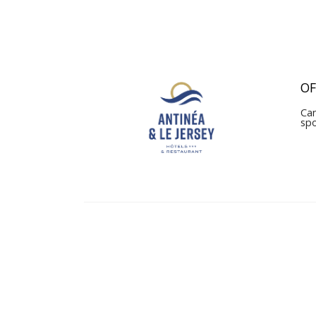
OF
Can
sp