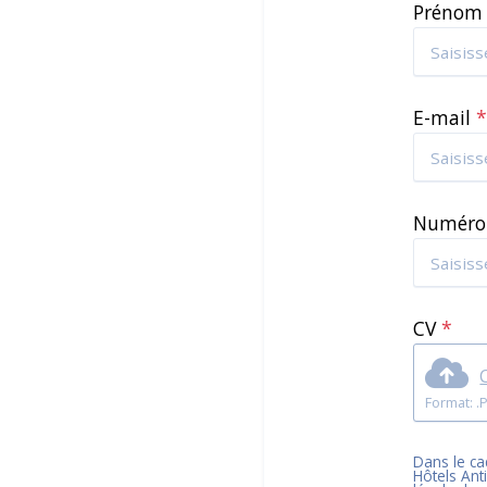
Préno
E-mail
Numéro
CV
*
Dans le cad
Hôtels Ant