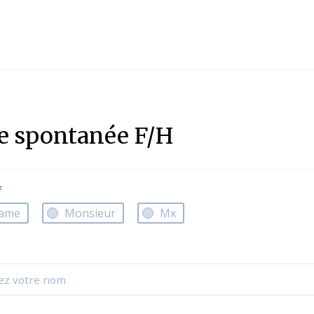
e spontanée F/H
*
ame
Monsieur
Mx