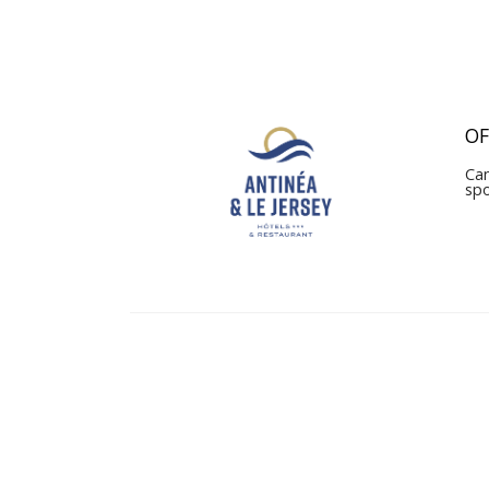
OF
Can
sp