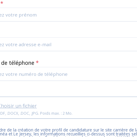
m
*
*
 de téléphone
*
Choisir un fichier
Format: .PDF, .DOCX, .DOC, .JPG. Poids max. : 2 Mo.
re de la création de votre profil de candidature sur le site carrière de l
inéa et Le Jersey
, les informations recueillies ci-dessus sont traitées s