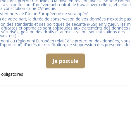
 mesures précontractuelles à la mise en relation avec la société
Hôtels
t à la conclusion d’un éventuel contrat de travail avec celle-ci, et selon l
 la constitution d’une CVthèque.
sfert hors de l’Union Européenne ne sera opéré.
n de votre part, la durée de conservation de vos données n’excède pa
tion des standards et des politiques de sécurité (PSSI) en vigueur, les 
 efficaces et optimales sont appliquées aux traitements des données (
 sécurisés, gestion des droits et administration, sensibilisations des
urs, etc.).
ent au règlement Européen relatif à la protection des données, vous
 d’opposition, d’accès de rectification, de suppression des présentes do
Je postule
obligatoires