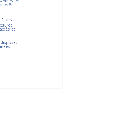
 Antinéa et
’intérêt
s
2
ans.
mesures
accès et
 disposez
nnées.