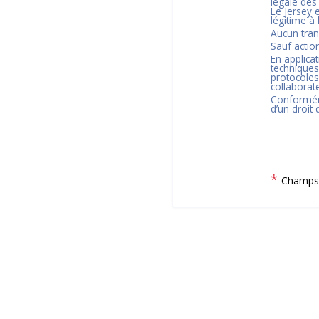
légale des
Le Jersey
e
légitime à
Aucun tran
Sauf actio
En applica
techniques
protocoles
collaborate
Conformém
d’un droit
*
Champs 